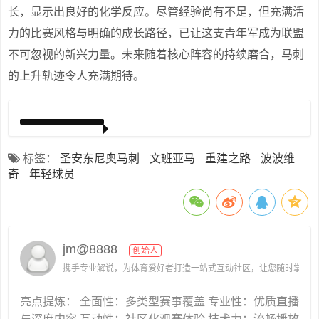
长，显示出良好的化学反应。尽管经验尚有不足，但充满活
力的比赛风格与明确的成长路径，已让这支青年军成为联盟
不可忽视的新兴力量。未来随着核心阵容的持续磨合，马刺
的上升轨迹令人充满期待。
标签：
圣安东尼奥马刺
文班亚马
重建之路
波波维
奇
年轻球员
jm@8888
创始人
携手专业解说，为体育爱好者打造一站式互动社区，让您随时掌握赛
亮点提炼： 全面性：多类型赛事覆盖 专业性：优质直播