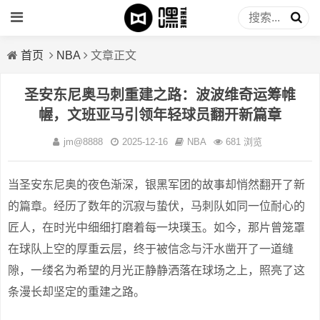
首页
NBA
文章正文
圣安东尼奥马刺重建之路：波波维奇运筹帷
幄，文班亚马引领年轻球员翻开新篇章
jm@8888
2025-12-16
NBA
681 浏览
当圣安东尼奥的夜色渐深，银黑军团的故事却悄然翻开了新
的篇章。经历了数年的沉寂与蛰伏，马刺队如同一位耐心的
匠人，在时光中细细打磨着每一块璞玉。如今，那片曾笼罩
在球队上空的厚重云层，终于被信念与汗水凿开了一道缝
隙，一缕名为希望的月光正静静洒落在球场之上，照亮了这
条漫长却坚定的重建之路。