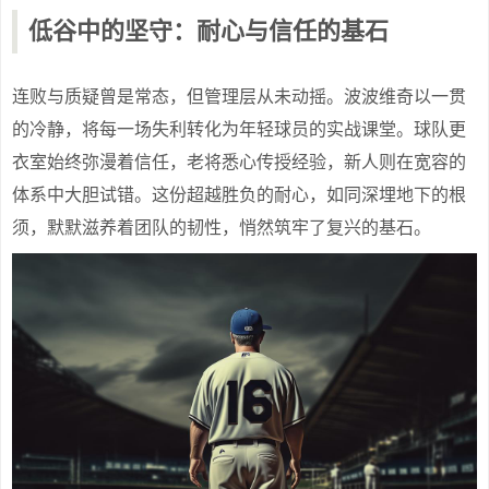
低谷中的坚守：耐心与信任的基石
连败与质疑曾是常态，但管理层从未动摇。波波维奇以一贯
的冷静，将每一场失利转化为年轻球员的实战课堂。球队更
衣室始终弥漫着信任，老将悉心传授经验，新人则在宽容的
体系中大胆试错。这份超越胜负的耐心，如同深埋地下的根
须，默默滋养着团队的韧性，悄然筑牢了复兴的基石。