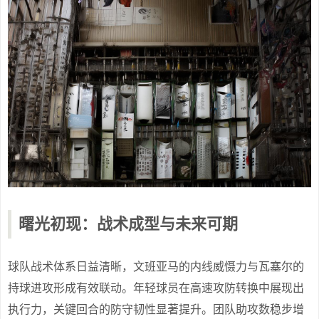
曙光初现：战术成型与未来可期
球队战术体系日益清晰，文班亚马的内线威慑力与瓦塞尔的
持球进攻形成有效联动。年轻球员在高速攻防转换中展现出
执行力，关键回合的防守韧性显著提升。团队助攻数稳步增