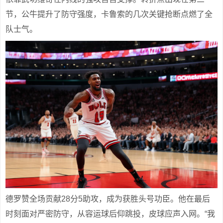
节，公牛提升了防守强度，卡鲁索的几次关键抢断点燃了全
队士气。
德罗赞全场贡献28分5助攻，成为获胜头号功臣。他在最后
时刻面对严密防守，从容运球后仰跳投，皮球应声入网。“我