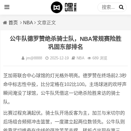
首页
NBA
文章正文
公牛队德罗赞绝杀骑士队，NBA常规赛险胜
巩固东部排名
jm@8888
2025-12-19
NBA
689 浏览
芝加哥联合中心球馆的灯光格外明亮。德罗赞在终场前2.3秒
命中标志性中投，比分定格在102比100。主场球迷的欢呼声
瞬间淹没了球馆，公牛队凭借这一记绝杀险胜来访的骑士
队。
比赛过程充满起伏。骑士队开场反客为主，加兰与米切尔的
后场组合频频冲击篮筐，一度建立起两位数领先。公牛队则
依靠武切维奇在内线的强攻苦苦支撑。转折点出现在第三