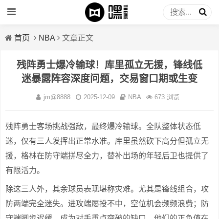
首页
NBA
文章正文
残阵勇士爆冷输球！库里孤立无援，锋线低
迷暴露阵容深度问题，交易窗口期或生变
jm@8888
2025-12-09
NBA
673 浏览
残阵勇士客场挑战强敌，最终爆冷输球。全队整体状态低
迷，仅有三人发挥出正常水准。库里虽然砍下高分但孤立无
援，格林在防守端拼尽全力，替补出场的年轻后卫也提供了
有限活力。
除这三人外，其余球员表现堪称灾难。尤其是锋线组合，攻
防两端完全迷失。进攻端屡投不中，空位机会频频浪费；防
守端脚步迟缓，成为对手重点突破的缺口。他们的正负值在