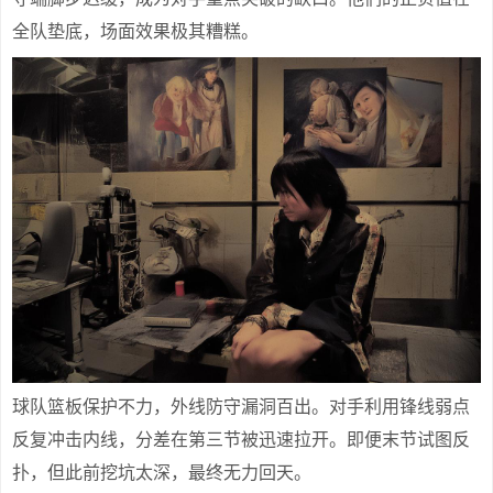
全队垫底，场面效果极其糟糕。
球队篮板保护不力，外线防守漏洞百出。对手利用锋线弱点
反复冲击内线，分差在第三节被迅速拉开。即便末节试图反
扑，但此前挖坑太深，最终无力回天。