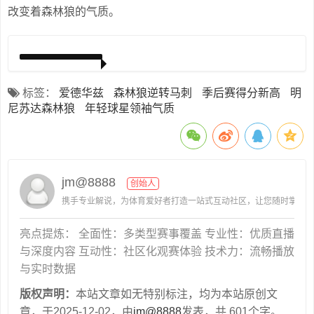
改变着森林狼的气质。
标签：
爱德华兹
森林狼逆转马刺
季后赛得分新高
明
尼苏达森林狼
年轻球星领袖气质
jm@8888
创始人
携手专业解说，为体育爱好者打造一站式互动社区，让您随时掌握赛
亮点提炼： 全面性：多类型赛事覆盖 专业性：优质直播
与深度内容 互动性：社区化观赛体验 技术力：流畅播放
与实时数据
版权声明：
本站文章如无特别标注，均为本站原创文
章，于2025-12-02，由
jm@8888
发表，共 601个字。