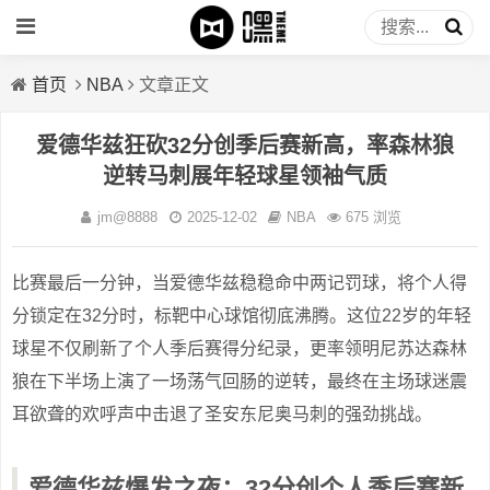
首页
NBA
文章正文
爱德华兹狂砍32分创季后赛新高，率森林狼
逆转马刺展年轻球星领袖气质
jm@8888
2025-12-02
NBA
675 浏览
比赛最后一分钟，当爱德华兹稳稳命中两记罚球，将个人得
分锁定在32分时，标靶中心球馆彻底沸腾。这位22岁的年轻
球星不仅刷新了个人季后赛得分纪录，更率领明尼苏达森林
狼在下半场上演了一场荡气回肠的逆转，最终在主场球迷震
耳欲聋的欢呼声中击退了圣安东尼奥马刺的强劲挑战。
爱德华兹爆发之夜：32分创个人季后赛新