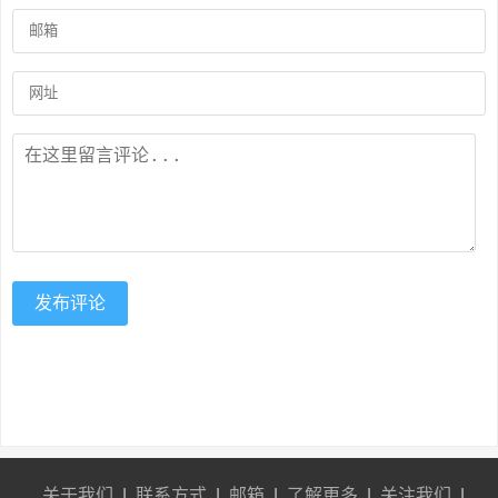
发布评论
关于我们
|
联系方式
|
邮箱
|
了解更多
|
关注我们
|