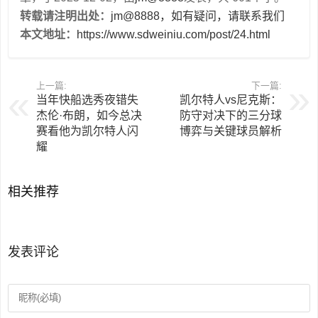
转载请注明出处：
jm@8888，如有疑问，请联系我们
本文地址：
https://www.sdweiniu.com/post/24.html
上一篇:
下一篇:
当年快船选秀夜错失
凯尔特人vs尼克斯：
杰伦·布朗，如今总决
防守对决下的三分球
赛看他为凯尔特人闪
博弈与关键球员解析
耀
相关推荐
发表评论