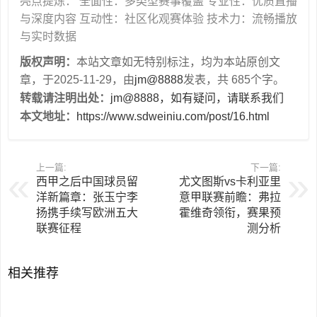
亮点提炼： 全面性：多类型赛事覆盖 专业性：优质直播
与深度内容 互动性：社区化观赛体验 技术力：流畅播放
与实时数据
版权声明：
本站文章如无特别标注，均为本站原创文
章，于2025-11-29，由
jm@8888
发表，共 685个字。
转载请注明出处：
jm@8888，如有疑问，请联系我们
本文地址：
https://www.sdweiniu.com/post/16.html
上一篇:
下一篇:
西甲之后中国球员留
尤文图斯vs卡利亚里
洋新篇章：张玉宁李
意甲联赛前瞻：弗拉
扬携手续写欧洲五大
霍维奇领衔，赛果预
联赛征程
测分析
相关推荐