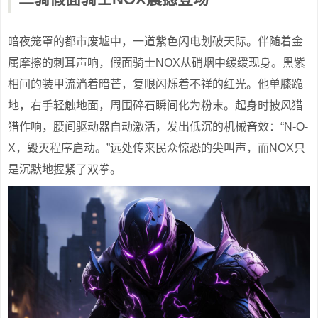
暗夜笼罩的都市废墟中，一道紫色闪电划破天际。伴随着金
属摩擦的刺耳声响，假面骑士NOX从硝烟中缓缓现身。黑紫
相间的装甲流淌着暗芒，复眼闪烁着不祥的红光。他单膝跪
地，右手轻触地面，周围碎石瞬间化为粉末。起身时披风猎
猎作响，腰间驱动器自动激活，发出低沉的机械音效：“N-O-
X，毁灭程序启动。”远处传来民众惊恐的尖叫声，而NOX只
是沉默地握紧了双拳。