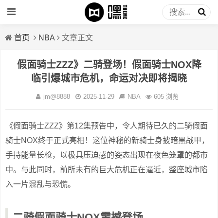
首页
NBA
文章正文
假面骑士ZZZ》二骑登场！假面骑士NOX降
临引爆城市危机，命运对决即将揭晓
jm@8888
2025-11-29
NBA
605 浏览
《假面骑士ZZZ》第12集预告中，令人期待已久的二骑假面
骑士NOX终于正式亮相！这位神秘的新骑士身披暗黑战甲，
手持能量长枪，以极具压迫感的姿态出现在夜色笼罩的都市
中。与此同时，前所未有的巨大危机正在逼近，整座城市陷
入一片混乱与恐慌。
二骑假面骑士NOX震撼登场