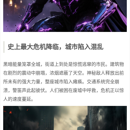
史上最大危机降临，城市陷入混乱
黑暗能量笼罩全城，街道上到处是惊慌逃窜的市民。建筑物
在剧烈的震动中崩塌，浓烟遮蔽了天空。神秘敌人释放出前
所未有的强大力量，整座城市陷入瘫痪。交通系统完全崩
溃，警笛声此起彼伏。人们被困在废墟中呼救，危机正以惊
人的速度蔓延。