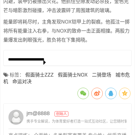
闪避，装甲仍被擦出火花。他抓住空隙发动必杀技，金色光
芒与暗影激烈碰撞，冲击波震碎了周围建筑的玻璃。
能量即将耗尽时，主角发现NOX铠甲上的裂痕。他孤注一掷
将所有能量注入右拳，与NOX的致命一击正面相撞。两股力
量爆发出刺眼强光，胜负将在下集揭晓。
标签：
假面骑士ZZZ
假面骑士NOX
二骑登场
城市危
机
命运对决
jm@8888
创始人
携手专业解说，为体育爱好者打造一站式互动社区，让您随时掌握赛