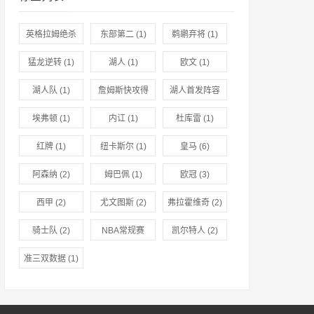
英格拉姆绝杀
东部第二
(1)
鹈鹕弃将
(1)
(1)
猛龙逆转
(1)
湖人
(1)
欧文
(1)
湖人队
(1)
詹姆斯快攻得
湖人首发阵容
分
(1)
调整
(1)
埃弗顿
(1)
内讧
(1)
杜库雷
(1)
红牌
(1)
纽卡斯尔
(1)
皇马
(6)
阿森纳
(2)
姆巴佩
(1)
欧冠
(3)
西甲
(2)
尤文图斯
(2)
弗拉霍维奇
(2)
骑士队
(2)
NBA常规赛
凯尔特人
(2)
(2)
准三双数据
(1)