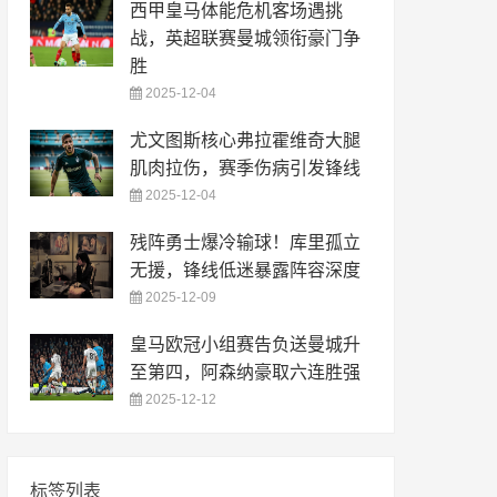
西甲皇马体能危机客场遇挑
战，英超联赛曼城领衔豪门争
胜
2025-12-04
尤文图斯核心弗拉霍维奇大腿
肌肉拉伤，赛季伤病引发锋线
2025-12-04
残阵勇士爆冷输球！库里孤立
无援，锋线低迷暴露阵容深度
2025-12-09
皇马欧冠小组赛告负送曼城升
至第四，阿森纳豪取六连胜强
2025-12-12
标签列表