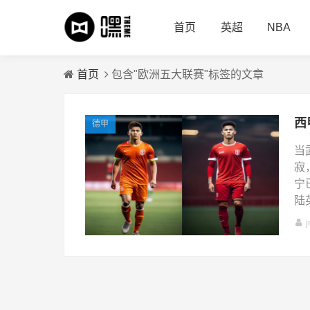
首页
英超
NBA
首页
包含"欧洲五大联赛"标签的文章
德甲
当
寂
宁
陆