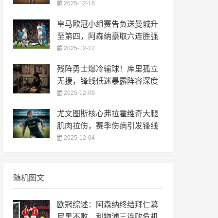
2025-12-16
皇马欧冠小组赛告负送曼城升
至第四，阿森纳豪取六连胜强
2025-12-12
残阵勇士爆冷输球！库里孤立
无援，锋线低迷暴露阵容深度
2025-12-09
尤文图斯核心弗拉霍维奇大腿
肌肉拉伤，赛季伤病引发锋线
2025-12-04
随机图文
欧冠综述：阿森纳终结拜仁慕
尼黑不败，利物浦三连败危机