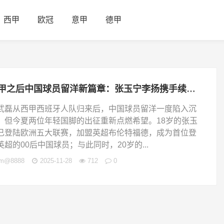
西甲
欧冠
意甲
德甲
西甲之后中国球员留洋新篇章：张玉宁李扬携手续写欧洲五大联赛征程
武磊从西甲西班牙人队归来后，中国球员留洋一度陷入沉
，但今夏两位年轻国脚的出征重新点燃希望。18岁的张玉
已登陆欧洲五大联赛，加盟英超布伦特福德，成为首位登
英超的00后中国球员；与此同时，20岁的...
jm@8888
2025-11-28
712
0