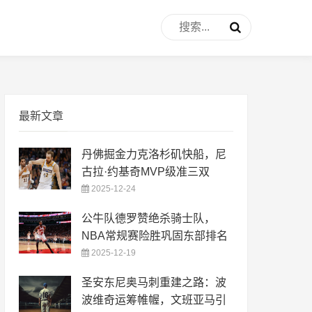
最新文章
丹佛掘金力克洛杉矶快船，尼
古拉·约基奇MVP级准三双
2025-12-24
公牛队德罗赞绝杀骑士队，
NBA常规赛险胜巩固东部排名
2025-12-19
圣安东尼奥马刺重建之路：波
波维奇运筹帷幄，文班亚马引