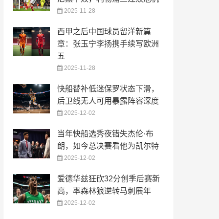
2025-11-28
西甲之后中国球员留洋新篇
章：张玉宁李扬携手续写欧洲
五
2025-11-28
快船替补低迷保罗状态下滑，
后卫线无人可用暴露阵容深度
2025-12-02
当年快船选秀夜错失杰伦·布
朗，如今总决赛看他为凯尔特
2025-12-02
爱德华兹狂砍32分创季后赛新
高，率森林狼逆转马刺展年
2025-12-02