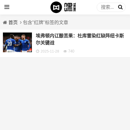
首页
包含"红牌"标签的文章
埃弗顿内讧酿苦果：杜库雷染红缺阵纽卡斯
尔关键战
740
2025-11-28