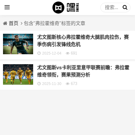
首页
包含"弗拉霍维奇"标签的文章
尤文图斯核心弗拉霍维奇大腿肌肉拉伤，赛
季伤病引发锋线危机
691
2025-12-04
尤文图斯vs卡利亚里意甲联赛前瞻：弗拉霍
维奇领衔，赛果预测分析
673
2025-11-30